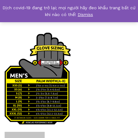
Dịch covid-19 đang trở lại; mọi người hãy đeo khẩu trang bất cứ
safetyshop.vn size-chart
khi nào có thể!
Dismiss