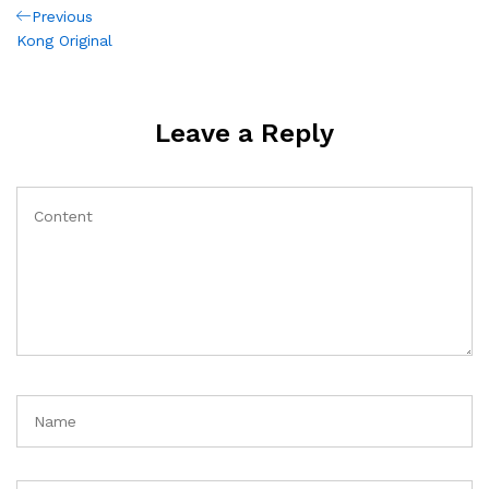
Post
Previous
Previous
Post
Kong Original
navigation
Leave a Reply