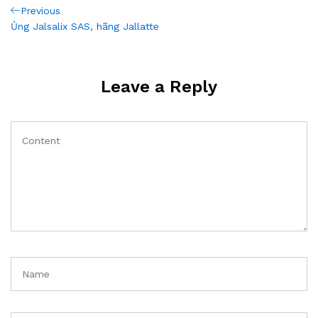
Post
Previous
Previous
Post
Ủng Jalsalix SAS, hãng Jallatte
navigation
Leave a Reply