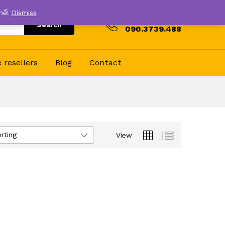
thể!
Dismiss
Hotline
Search
090.3739.488
resellers
Blog
Contact
rting
View