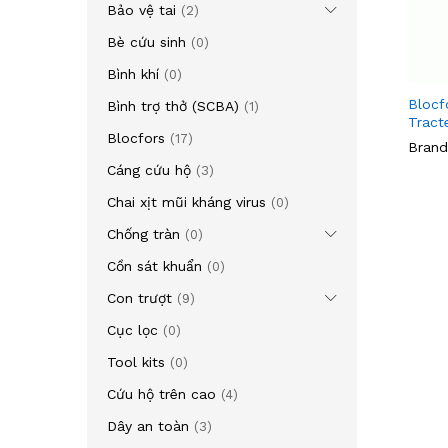
Bảo vệ tai
(2)
Bè cứu sinh
(0)
Bình khí
(0)
Blocf
Bình trợ thở (SCBA)
(1)
Tract
Blocfors
(17)
Brand
Cáng cứu hộ
(3)
Chai xịt mũi kháng virus
(0)
Chống tràn
(0)
Cồn sát khuẩn
(0)
Con trượt
(9)
Cục lọc
(0)
Tool kits
(0)
Cứu hộ trên cao
(4)
Dây an toàn
(3)