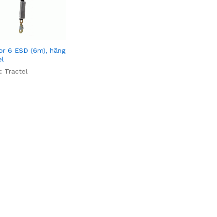
or 6 ESD (6m), hãng
el
:
Tractel