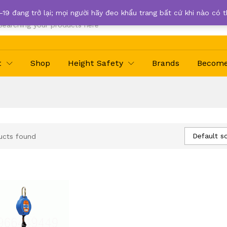
-19 đang trở lại; mọi người hãy đeo khẩu trang bất cứ khi nào có 
t
Shop
Height Safety
Brands
Become 
Default so
ucts found