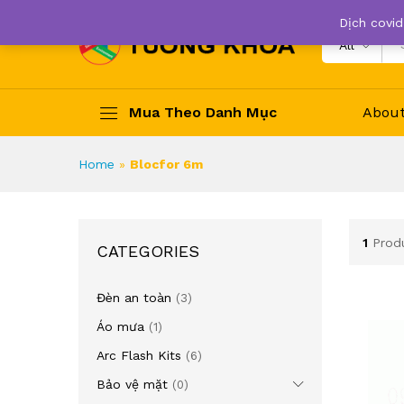
Dịch covid
All
Mua Theo Danh Mục
Abou
Home
»
Blocfor 6m
1
Prod
CATEGORIES
Đèn an toàn
(3)
Áo mưa
(1)
Arc Flash Kits
(6)
Bảo vệ mặt
(0)