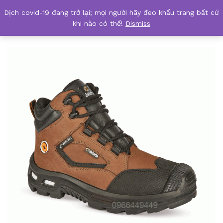
Dịch covid-19 đang trở lại; mọi người hãy đeo khẩu trang bất cứ
Giày JalGand SAS, hãng Jallatte
khi nào có thể!
Dismiss