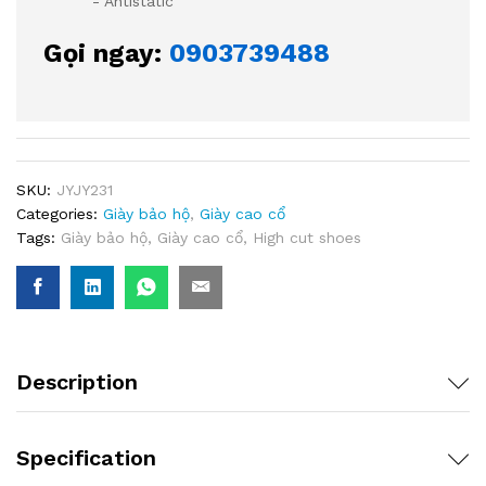
- Antistatic
Gọi ngay:
0903739488
SKU:
JYJY231
Categories:
Giày bảo hộ
,
Giày cao cổ
Tags:
Giày bảo hộ
,
Giày cao cổ
,
High cut shoes
Description
Specification